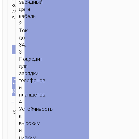
зарядный
коннекторы
ГЛАВНАЯ
/
МОБИЛЬНЫЕ
дата
из
АКСЕССУАРЫ
/
КАБЕЛИ
/
TYPE-
кабель.
ABS.
C
2.
AKA
Ток
USB-
до
C
/ КАБЕЛЬ
3A.
ЦВЕТ
USB
3.
Подходит
НА
для
TYPE-
зарядки
C
телефонов
ДЛИНА
“X87
1.0м/3.28ft
и
MAGIC”
КАБЕЛЯ
планшетов.
Очистить
4.
Категория:
Устойчивость
SKU:
ОТПРАВИТЬ
Type-C aka
к
Н/Д
ЗАПРОС
USB-C
высоким
и
низким