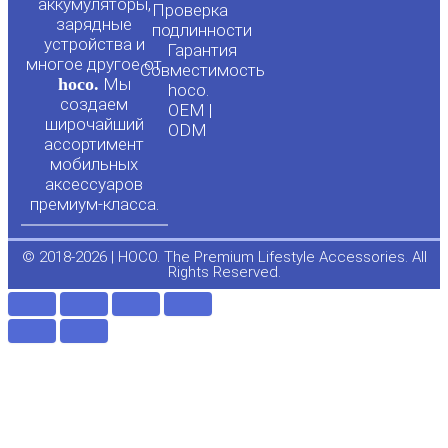
t
e
аккумуляторы,
Проверка
зарядные
подлинности
u
b
устройства и
Гарантия
многое другое от
Совместимость
hoco.
Мы
b
o
hoco.
создаем
OEM |
широчайший
ODM
e
o
ассортимент
мобильных
аксессуаров
k
премиум-класса.
-
© 2018-2026 | HOCO. The Premium Lifestyle Accessories. All
Rights Reserved.
f