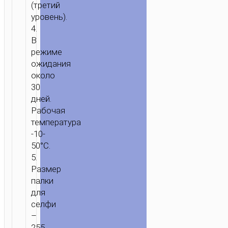
ГЛАВНАЯ
/
МОБИЛЬНЫЕ
(третий
АКСЕССУАРЫ
/
СЕЛФИ
уровень).
4.
ПАЛКИ
/ СЕЛФИ
В
ПАЛКА
режиме
“K10A
ожидания
MAGNIFICENT”
около
БЕСПРОВОДНОЙ
30
МОНОПОД
дней.
С
Рабочая
ПУЛЬТОМ
температура
УПРАВЛЕНИЯ
-10-
50°С.
5.
Размер
палки
для
селфи
–
255