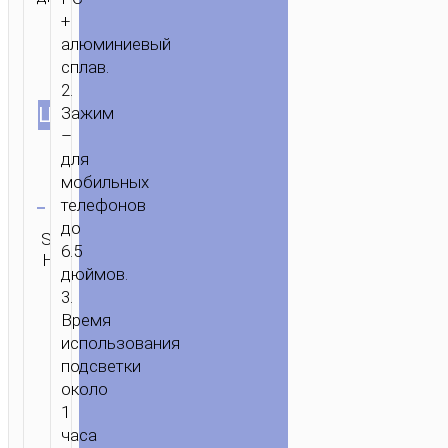
+
алюминиевый
сплав.
2.
ЦВЕТ
Зажим
–
для
мобильных
Очистить
телефонов
до
Категория:
SKU:
Бренд:
ОТПРАВИТЬ
Селфи
6.5
Н/Д
hoco
ЗАПРОС
палки
дюймов.
3.
Время
использования
подсветки
около
1
часа