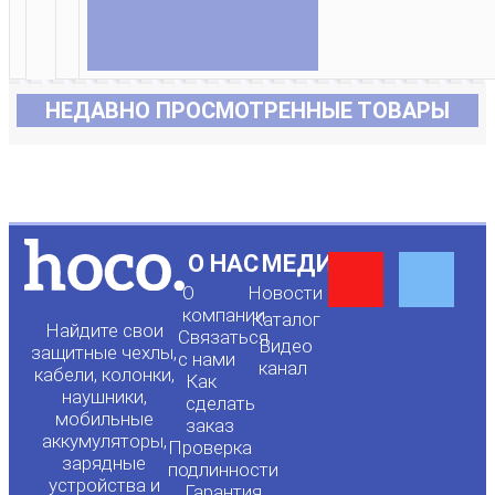
НЕДАВНО ПРОСМОТРЕННЫЕ ТОВАРЫ
Y
F
О НАС
МЕДИА
О
Новости
o
a
компании
Каталог
Найдите свои
Связаться
Видео
защитные чехлы,
с нами
канал
u
c
кабели, колонки,
Как
наушники,
сделать
мобильные
t
e
заказ
аккумуляторы,
Проверка
зарядные
подлинности
устройства и
Гарантия