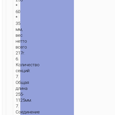
*
60
*
35
мм,
вес
нетто
всего
217г.
6.
Количество
секций:
7.
Общая
длина
255-
1125мм.
7.
Соединение