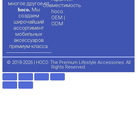
u
b
многое другое от
Совместимость
hoco.
Мы
b
o
hoco.
создаем
OEM |
широчайший
ODM
e
o
ассортимент
мобильных
аксессуаров
k
премиум-класса.
-
© 2018-2026 | HOCO. The Premium Lifestyle Accessories. All
Rights Reserved.
f