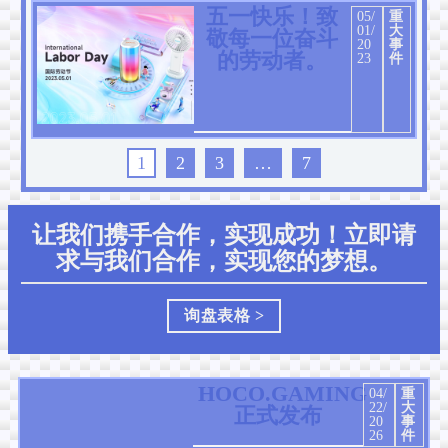
五一快乐！致
05/
重
01/
大
敬每一位奋斗
20
事
的劳动者。
23
件
1
2
3
…
7
让我们携手合作，实现成功！立即请
求与我们合作，实现您的梦想。
询盘表格 >
HOCO.GAMING
04/
重
22/
大
正式发布
20
事
26
件