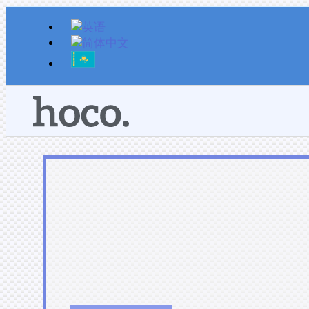
跳
至
内
容