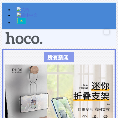
跳
至
内
容
所有新闻