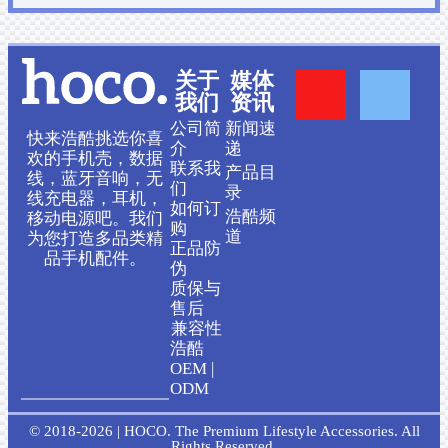
Y
F
关于
媒体
我们
资讯
o
a
公司简
新闻速
快来浩酷挑选你喜
介
递
欢的手机壳，数据
联系我
产品目
u
c
线，蓝牙音响，无
们
录
线充电器，耳机，
如何订
浩酷频
移动电源吧。我们
t
e
购
道
为您打造多品类精
正品防
品手机配件。
伪
u
b
质保与
售后
b
o
兼容性
浩酷
OEM |
e
o
ODM
k
© 2018-2026 | HOCO. The Premium Lifestyle Accessories. All
Rights Reserved.