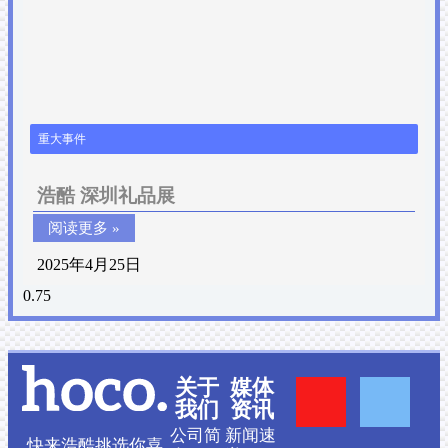
重大事件
浩酷 深圳礼品展
阅读更多 »
2025年4月25日
Y
F
关于
媒体
我们
资讯
公司简
新闻速
快来浩酷挑选你喜