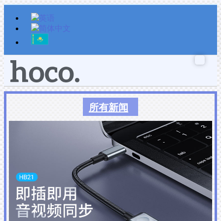
跳
至
内
容
所有新闻