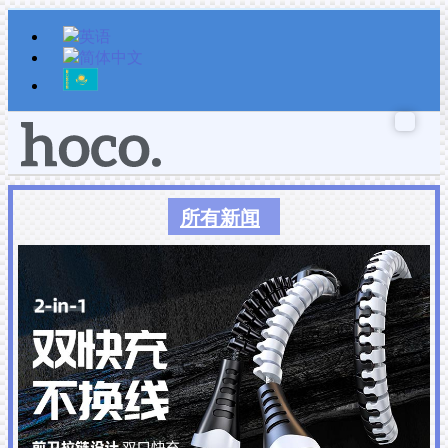
跳
至
内
容
所有新闻