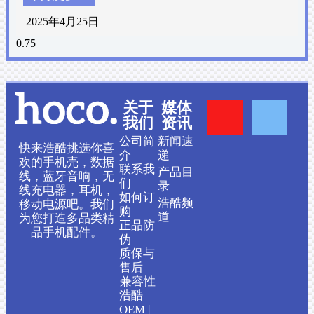
2025年4月25日
Y
F
关于
媒体
我们
资讯
o
a
公司简
新闻速
快来浩酷挑选你喜
介
递
欢的手机壳，数据
联系我
产品目
u
c
线，蓝牙音响，无
们
录
线充电器，耳机，
如何订
浩酷频
移动电源吧。我们
t
e
购
道
为您打造多品类精
正品防
品手机配件。
伪
u
b
质保与
售后
b
o
兼容性
浩酷
OEM |