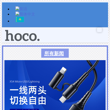
跳
至
内
容
所有新闻