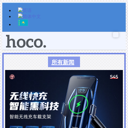
跳
至
内
容
所有新闻