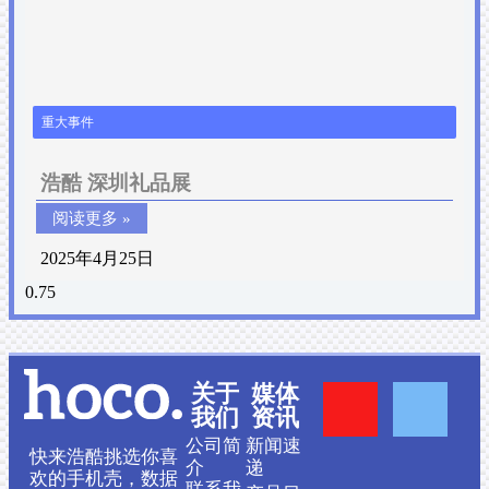
重大事件
浩酷 深圳礼品展
阅读更多 »
2025年4月25日
Y
F
关于
媒体
我们
资讯
o
a
公司简
新闻速
快来浩酷挑选你喜
介
递
欢的手机壳，数据