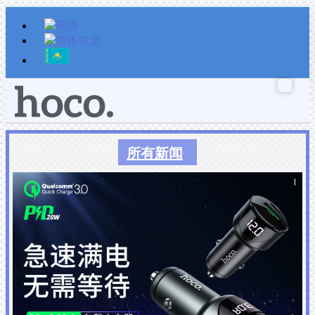
跳
至
内
容
所有新闻