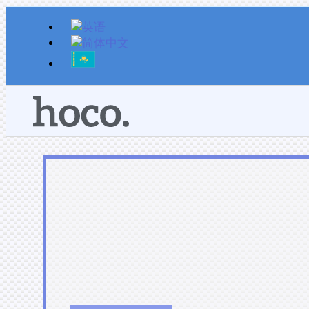
跳
至
内
容