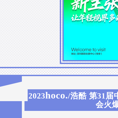
hoco.
2023
/浩酷 第3
会火