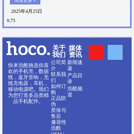
阅读更多 »
2025年4月25日
Y
F
关于
媒体
我们
资讯
o
a
公司简
新闻速
快来浩酷挑选你喜
介
递
欢的手机壳，数据
联系我
产品目
u
c
线，蓝牙音响，无
们
录
线充电器，耳机，
如何订
浩酷频
移动电源吧。我们
t
e
购
道
为您打造多品类精
正品防
品手机配件。
伪
u
b
质保与
售后
b
o
兼容性
浩酷