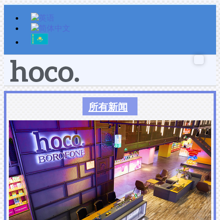
跳
至
内
容
所有新闻