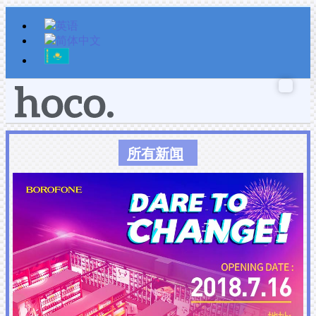
跳
至
内
容
所有新闻