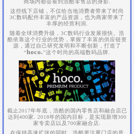
商场内都会看到浩酷零售店的身影.
这些线下店铺，不仅给当地消费者带来了时尚
3C数码配件丰富的产品资源，也为商家带来了
丰厚的经营利润.
随着全球消费升级，3C数码行业发展很快。浩
酷依靠这个行业的优势，掌握了丰富的供应链资
源，通过自己研究发明和不断创新，打造了
hoco.
“
”这个时尚的高端数码品牌.
截止2017年年底，浩酷的国内零售店和融合店已
达到400家. 2018年的国内目标，是实现新增300
家专卖店以及700家融合店.
在保持高速扩张的同时，浩酷更注重门店的质