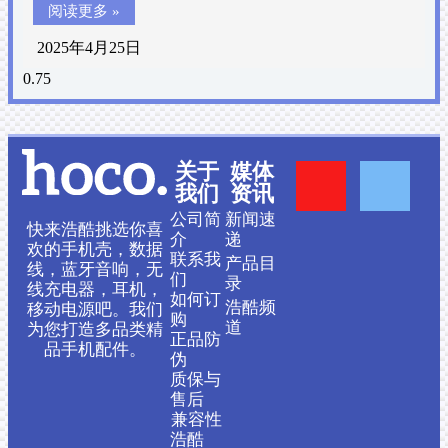
阅读更多 »
2025年4月25日
Y
F
关于
媒体
我们
资讯
o
a
公司简
新闻速
快来浩酷挑选你喜
介
递
欢的手机壳，数据
联系我
产品目
u
c
线，蓝牙音响，无
们
录
线充电器，耳机，
如何订
浩酷频
移动电源吧。我们
t
e
购
道
为您打造多品类精
正品防
品手机配件。
伪
u
b
质保与
售后
b
o
兼容性
浩酷