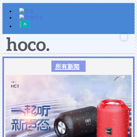
跳
至
内
容
所有新闻