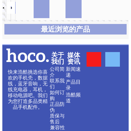
1
2
→
最近浏览的产品
Y
F
关于
媒体
我们
资讯
o
a
公司简
新闻速
快来浩酷挑选你喜
介
递
欢的手机壳，数据
联系我
产品目
u
c
线，蓝牙音响，无
们
录
线充电器，耳机，
如何订
浩酷频
移动电源吧。我们
t
e
购
道
为您打造多品类精
正品防
品手机配件。
伪
u
b
质保与
售后
兼容性