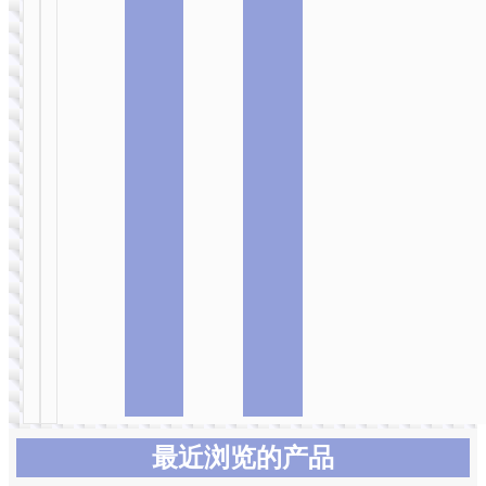
选
选
选
电脑 (欧亚
项
项
项
非)
平板电脑
HI10 儿童
平板电脑 8
寸
平板电脑
平板电脑
HI11 平板电
HI10 儿童平
脑 10.1寸
板电脑 8寸
最近浏览的产品