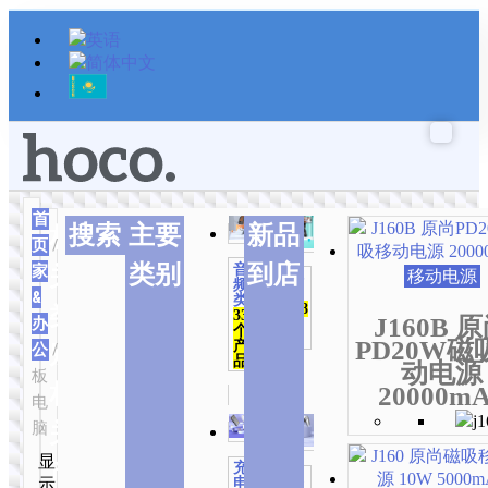
跳
至
内
容
首
本
本
本
搜索
主要
新品
相
页
/
居
产
产
产
类别
到店
家
音
关
品
品
品
移动电源
配件
频
有
有
有
类
&
类
1,048
类
334
多
多
多
J160B 
办
个产
个
种
种
种
品
PD20W磁
产
公
/ 平
别
品
变
变
变
动电源
板
体。
体。
体。
相
20000m
电
可
可
可
脑
关
在
在
在
按
本
本
本
本
产
产
产
显
产
充
最
产
产
产
产
品
品
品
居家
示
电