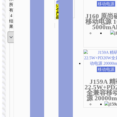
&办
新
品
品
品
品
类
页
页
页
移动电源
品
所
公
571
内
有
有
有
有
面
面
面
139
有
个
个产
本
本
本
容
多
多
多
多
产
上
上
上
J160 原
4
品
品
产
产
产
排
种
种
种
种
选
选
选
移动电源 1
结
品
品
品
序
变
变
变
变
择
择
择
5000mA
果
有
有
有
体。
体。
体。
体。
这
这
这
多
多
多
可
可
可
可
些
些
些
种
种
种
在
在
在
在
选
选
选
变
变
变
产
产
产
产
项
项
项
体。
体。
体。
品
品
品
品
可
可
可
页
页
页
页
在
在
在
面
面
面
面
产
产
产
上
上
上
上
移动电源
品
品
品
选
选
选
选
页
页
页
择
择
择
择
J159A 
面
面
面
这
这
这
这
平板电脑
平板电脑
22.5W+PD
上
上
上
些
些
些
些
全兼容移
HI12 平板
HI11 平板
选
选
选
选
选
选
选
源 20000
电脑 10.95
电脑 10.1寸
平板电脑
平板电脑
择
择
择
项
项
项
项
寸
这
这
这
HI14 10.95
HI12 平板电
些
些
些
寸通话平板
脑 10.95寸