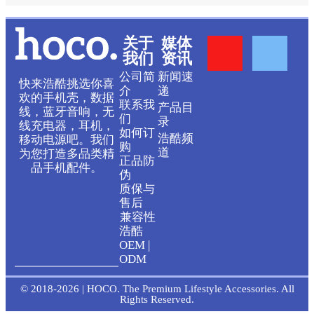
Y
F
关于
媒体
我们
资讯
o
a
公司简
新闻速
快来浩酷挑选你喜
介
递
欢的手机壳，数据
联系我
产品目
u
c
线，蓝牙音响，无
们
录
线充电器，耳机，
如何订
浩酷频
移动电源吧。我们
t
e
购
道
为您打造多品类精
正品防
品手机配件。
伪
u
b
质保与
售后
b
o
兼容性
浩酷
OEM |
e
o
ODM
k
© 2018-2026 | HOCO. The Premium Lifestyle Accessories. All
Rights Reserved.