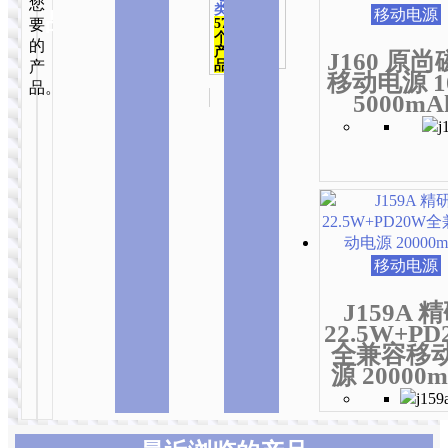
您
&办
类
页
页
页
移动电源
品
公
要
571
面
面
面
139
个
的
个产
产
上
上
上
J160 原
品
产
品
选
选
选
移动电源 1
品。
择
择
择
5000mA
这
这
这
些
些
些
选
选
选
项
项
项
移动电源
J159A 
22.5W+PD
全兼容移
源 20000