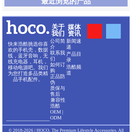
最近浏览的产品
Y
F
关于
媒体
我们
资讯
o
a
公司简
新闻速
快来浩酷挑选你喜
介
递
欢的手机壳，数据
联系我
产品目
u
c
线，蓝牙音响，无
们
录
线充电器，耳机，
如何订
浩酷频
移动电源吧。我们
t
e
购
道
为您打造多品类精
正品防
品手机配件。
伪
u
b
质保与
售后
b
o
兼容性
浩酷
OEM |
e
o
ODM
© 2018-2026 | HOCO. The Premium Lifestyle Accessories. All