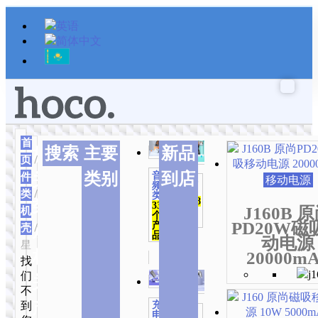
跳
至
内
容
首
本
本
本
搜索
主要
新品
相
页
/
配
产
产
产
类别
到店
件
音
关
品
品
品
移动电源
配件
频
有
有
有
类
类
/
手
类
1,048
类
334
多
多
多
J160B 
机
个产
个
种
种
种
品
PD20W磁
产
壳
/ 三
别
品
变
变
变
动电源
星
体。
体。
体。
相
20000m
找
可
可
可
们
关
在
在
在
不
产
产
产
产
到
充
品
品
品
居家
电