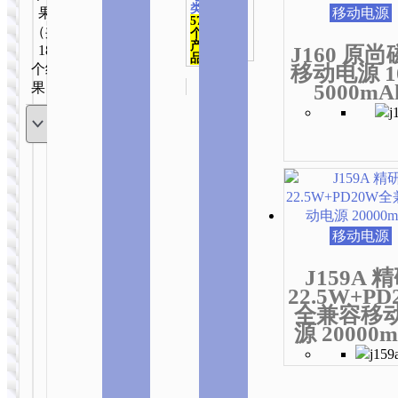
&办
内
有
有
有
有
有
有
有
有
有
有
有
有
有
有
有
类
页
页
页
移动电源
果
品
公
571
容
多
多
多
多
多
多
多
多
多
多
多
多
多
多
多
面
面
面
139
（共
个
个产
排
种
种
种
种
种
种
种
种
种
种
种
种
种
种
种
本
本
本
产
上
上
上
J160 原
18
品
品
序
变
变
变
变
变
变
变
变
变
变
变
变
变
变
变
产
产
产
选
选
选
移动电源 1
个结
体。
体。
体。
体。
体。
体。
体。
体。
体。
体。
体。
体。
体。
体。
体。
品
品
品
择
择
择
5000mA
果）
可
可
可
可
可
可
可
可
可
可
可
可
可
可
可
有
有
有
这
这
这
在
在
在
在
在
在
在
在
在
在
在
在
在
在
在
多
多
多
些
些
些
产
产
产
产
产
产
产
产
产
产
产
产
产
产
产
种
种
种
选
选
选
品
品
品
品
品
品
品
品
品
品
品
品
品
品
品
变
变
变
项
项
项
页
页
页
页
页
页
页
页
页
页
页
页
页
页
页
体。
体。
体。
面
面
面
面
面
面
面
面
面
面
面
面
面
面
面
可
可
可
上
上
上
上
上
上
上
上
上
上
上
上
上
上
上
在
在
在
选
选
选
选
选
选
选
选
选
选
选
选
选
选
选
产
产
产
移动电源
择
择
择
择
择
择
择
择
择
择
择
择
择
择
择
品
品
品
这
这
这
这
这
这
这
这
这
这
这
这
这
这
这
页
页
页
J159A 
些
些
些
些
些
些
些
些
些
些
些
些
些
些
些
面
面
面
TYPE-C
视频线
22.5W+PD
选
选
选
选
选
选
选
选
选
选
选
选
选
选
选
上
上
上
AKA USB-
全兼容移
US13
项
项
项
项
项
项
项
项
项
项
项
项
项
项
项
选
选
选
C
源 20000
HDTV公 to
TYPE-C
择
择
择
LIGHTNING
HDTV母高
AKA USB-
UA27 Type-
这
这
这
清数据延长
C转HDTV
C
UA27 iP转
些
些
些
线 4K
高清同屏线
HDTV高清同