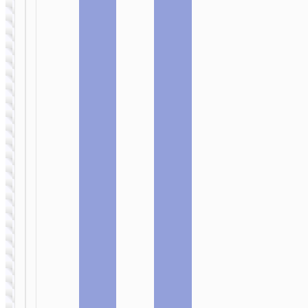
选
选
选
4K
UA27 Type-
屏线
项
项
项
C转HDTV高
清同屏线 4K
视频线
US12
视频线
HDTV公 to
视频线
VGA公 高
US12 HDTV
清数据线
US13 HDTV
公 to VGA公
公 to HDTV
高清数据线
母高清数据
延长线 4K