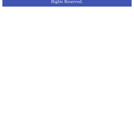
k
Rights Reserved.
-
f