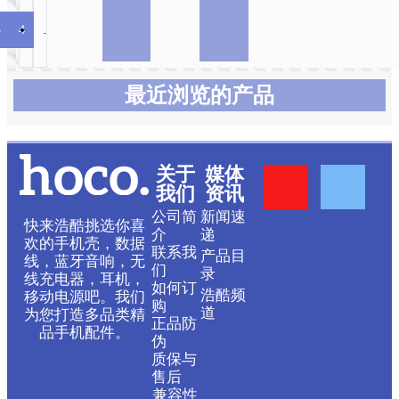
3
4
…
16
17
18
→
最近浏览的产品
Y
F
关于
媒体
我们
资讯
o
a
公司简
新闻速
快来浩酷挑选你喜
介
递
欢的手机壳，数据
联系我
产品目
u
c
线，蓝牙音响，无
们
录
线充电器，耳机，
如何订
浩酷频
移动电源吧。我们
t
e
购
道
为您打造多品类精
正品防
品手机配件。
伪
u
b
质保与
售后
兼容性