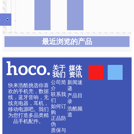
3
4
…
11
12
13
→
最近浏览的产品
Y
F
关于
媒体
我们
资讯
o
a
公司简
新闻速
快来浩酷挑选你喜
介
递
欢的手机壳，数据
联系我
产品目
u
c
线，蓝牙音响，无
们
录
线充电器，耳机，
如何订
浩酷频
移动电源吧。我们
t
e
购
道
为您打造多品类精
正品防
品手机配件。
伪
u
b
质保与