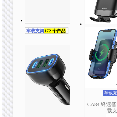
车载支架
172 个产品
车载
CA84 锋
载