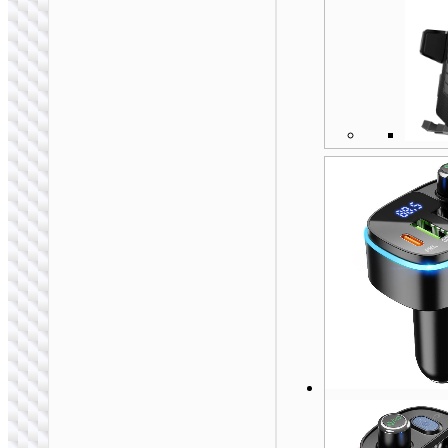
磁吸无线快充车载支
架