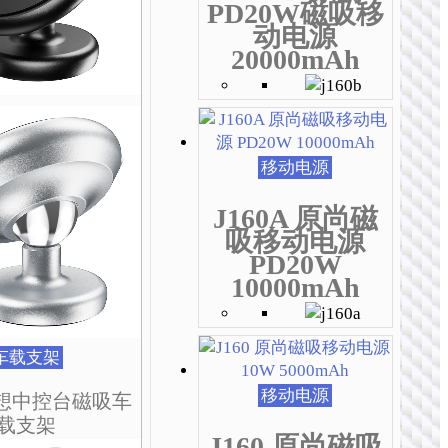
种
种
种
种
种
种
PD20W磁吸移
变
变
变
变
变
变
动电源
体。
体。
体。
体。
体。
体。
20000mAh
可
可
可
可
可
可
在
在
在
在
在
在
产
产
产
产
产
产
品
品
品
品
品
品
页
页
页
页
页
页
移动电源
面
面
面
面
面
面
上
上
上
上
上
上
J160A 原尚磁
选
选
选
选
选
选
吸移动电源
择
择
择
择
择
择
PD20W
这
这
这
这
这
这
10000mAh
些
些
些
些
些
些
选
选
选
选
选
选
项
项
项
项
项
项
车载支架
移动电源
 幻想中控台磁吸车
载支架
J160 原尚磁吸