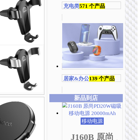
充电类
571 个产品
居家&办公
139 个产品
新品到店
本
本
本
本
本
本
产
产
产
产
产
产
品
品
品
品
品
品
移动电源
有
有
有
有
有
有
多
多
多
多
多
多
J160B 原尚