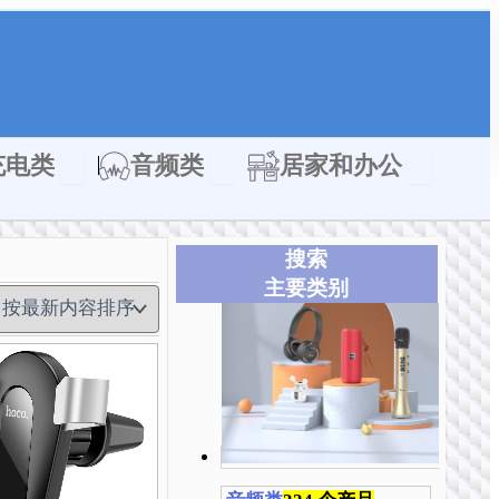
类
Open 充电类
Open 音频类
Open 居家
充电类
音频类
居家和办公
搜索
主要类别
本
本
本
本
本
产
产
产
产
产
品
品
品
品
品
有
有
有
有
有
多
多
多
多
多
种
种
种
种
种
变
变
变
变
变
体。
体。
体。
体。
体。
可
可
可
可
可