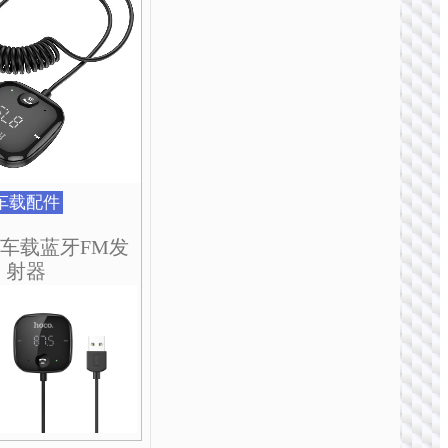
车载配件
亦联车载蓝牙FM发
射器