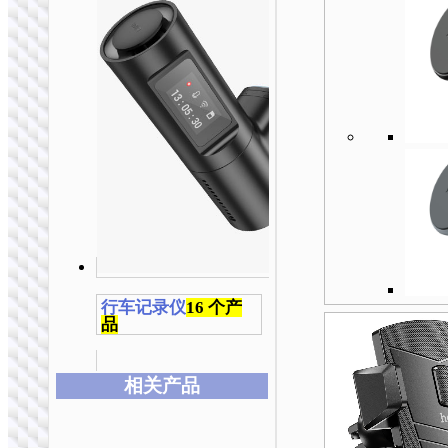
行车记录仪
16 个产
品
相关产品
本
本
本
本
本
本
产
产
产
产
产
产