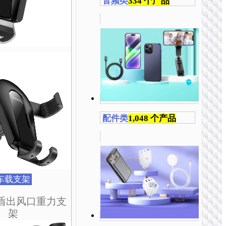
音频类
334 个产品
在
在
在
在
在
产
产
产
产
产
品
品
品
品
品
页
页
页
页
页
面
面
面
面
面
上
上
上
上
上
选
选
选
选
选
择
择
择
择
择
这
这
这
这
这
些
些
些
些
些
配件类
1,048 个产品
选
选
选
选
选
项
项
项
项
项
车载支架
 金盾出风口重力支
架