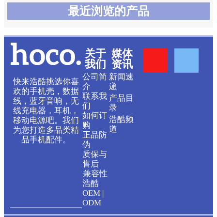
最近浏览的产品
Y
F
关于
媒体
我们
资讯
o
a
公司简
新闻速
快来浩酷挑选你喜
介
递
欢的手机壳，数据
联系我
产品目
u
c
线，蓝牙音响，无
们
录
线充电器，耳机，
如何订
浩酷频
移动电源吧。我们
t
e
购
道
为您打造多品类精
正品防
品手机配件。
伪
u
b
质保与
售后
b
o
兼容性
浩酷
OEM |
e
o
ODM