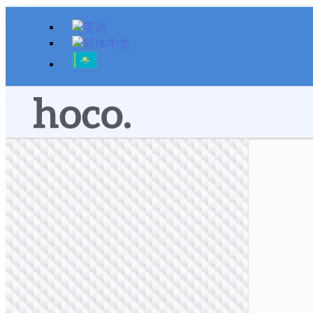
跳
至
内
容