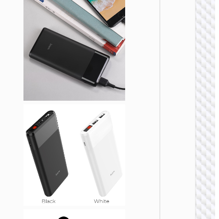
22.5W+
全兼容
源 100