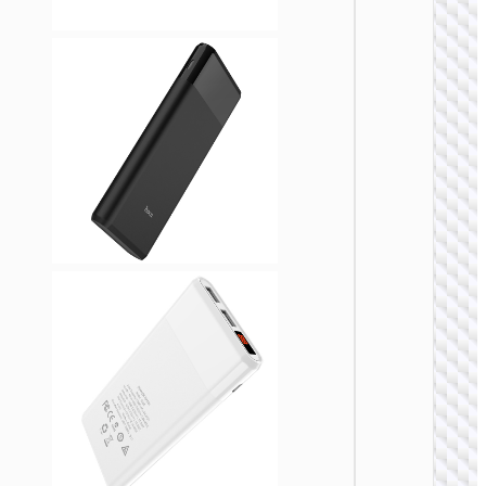
移动
J160 
移动电源
5000
移动
J159
22.5W+
全兼容
源 300