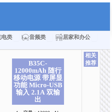
类
Open 充电类
Open 音频类
Open 居家
充电类
音频类
居家和办公
相关
B35C-
推荐
12000mAh 随行
移动电源 带屏显
功能 Micro-USB
输入 2.1A 双输
出
移动