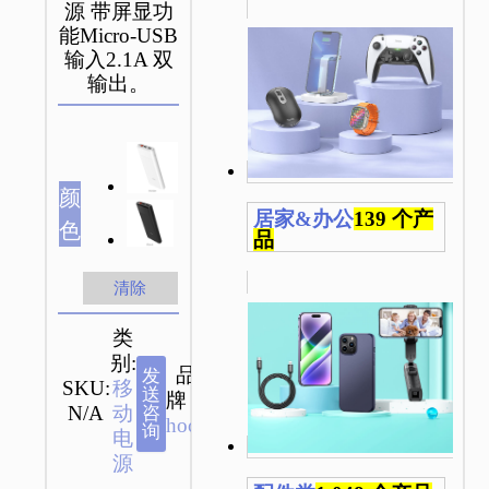
源 带屏显功
能Micro-USB
输入2.1A 双
输出。
颜
居家&办公
139 个产
色
品
清除
类
别:
品
发
SKU:
移
送
牌：
N/A
动
咨
hoco
询
电
源