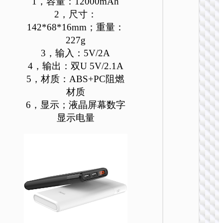
1，容量：12000mAh
J160
2，尺寸：
PD20
142*68*16mm；重量：
动电
227g
2000
3，输入：5V/2A
4，输出：双U 5V/2.1A
5，材质：ABS+PC阻燃
材质
6，显示；液晶屏幕数字
显示电量
移动
J160A
吸移动
PD2
1000