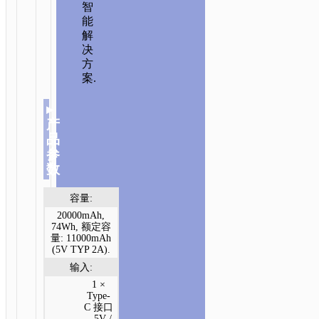
动
智
电
能
源
/ J156A
解
决
创
方
盈
案.
22.5W+PD20W
全
▸
兼
产
容
品
四
参
线
数
移
动
容量:
电
20000mAh,
74Wh, 额定容
源
量: 11000mAh
20000MAH
(5V TYP 2A).
输入:
1 ×
Type-
C 接口
– 5V /