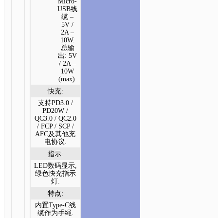
Micro-
USB线
缆 –
5V /
2A –
10W.
总输
出: 5V
/ 2A –
10W
(max).
快充:
支持PD3.0 /
PD20W /
QC3.0 / QC2.0
/ FCP / SCP /
AFC及其他充
电协议.
指示:
LED数码显示,
绿色快充指示
灯.
特点:
内置Type-C线
缆作为手绳.