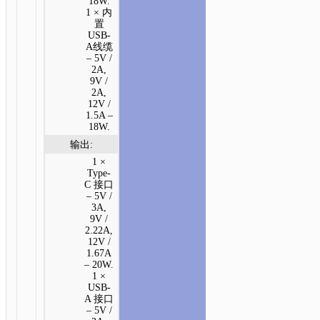
18W.
1 × 内
置
USB-
A线缆
– 5V /
2A,
9V /
2A,
12V /
1.5A –
18W.
输出:
1 ×
Type-
C 接口
– 5V /
3A,
9V /
2.22A,
12V /
1.67A
– 20W.
1 ×
USB-
A 接口
– 5V /