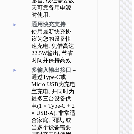
露营, 或在需要数
天可靠备用电源
移动
时使用.
J160 
通用快充支持
–
移动电源
使用最新快充协
5000
议为您的设备快
速充电. 凭借高达
22.5W输出, 节省
时间并保持高效.
多输入输出接口
–
通过Type-C或
Micro-USB为充电
移动
宝充电, 并同时为
J159
最多三台设备供
22.5W+
电(1 × Type-C + 2
全兼容
源 200
× USB-A). 非常适
合家庭, 团队, 或
当多个设备需要