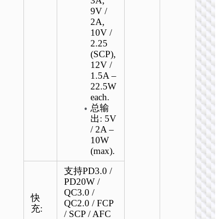
3A,
9V /
2A,
10V /
2.25
(SCP),
12V /
1.5A –
22.5W
each.
总输
出: 5V
/ 2A –
10W
(max).
支持PD3.0 /
PD20W /
QC3.0 /
快
QC2.0 / FCP
充:
/ SCP / AFC