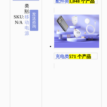
配件类
1,048 个产品
类
别:
发
SKU:
移
送
N/A
动
咨
询
电
源
充电类
571 个产品