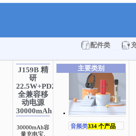
Open 配件
配件类
主要类别
J159B 精
研
22.5W+PD20W
全兼容移
动电源
30000mAh
音频类
334 个产品
30000mAh容
量充电宝.