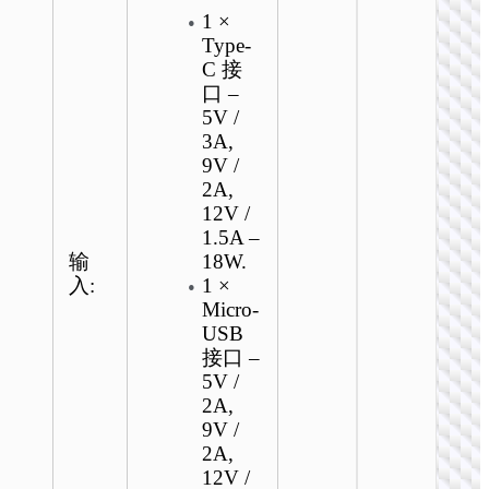
1 ×
Type-
C 接
口 –
5V /
3A,
9V /
2A,
12V /
1.5A –
输
18W.
入:
1 ×
Micro-
USB
接口 –
5V /
2A,
9V /
2A,
12V /