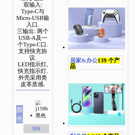
双输入:
Type-C与
Micro-USB输
入口.
三输出: 两个
USB-A及一
个Type-C口.
支持快充协
议.
居家&办公
139 个产
LED指示灯,
品
快充指示灯.
外壳采用类
皮革质感.
颜
色
清除