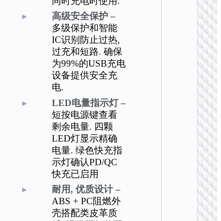
同时充电时使用.
高级安全保护
–
多级保护和智能
IC识别防止过热,
过充和短路. 确保
移动
为99%的USB充电
设备提供安全充
J159
电.
22.5W+
全兼容
LED电量指示灯
–
源 100
短按电源键查看
剩余电量. 四颗
LED灯显示精确
电量. 绿色快充指
示灯确认PD/QC
快充已启用
耐用, 优质设计
–
ABS + PC阻燃外
壳搭配类皮革质