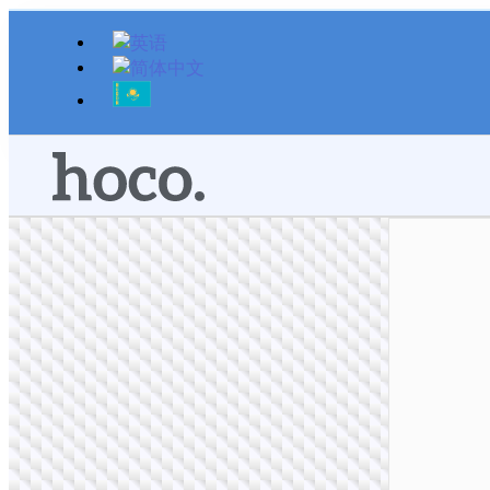
跳
至
内
容