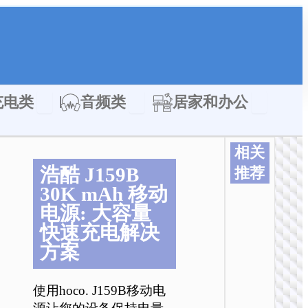
类
Open 充电类
Open 音频类
Open 居家
充电类
音频类
居家和办公
相关
浩酷 J159B
推荐
30K mAh 移动
电源: 大容量
快速充电解决
方案
使用hoco. J159B移动电
移动