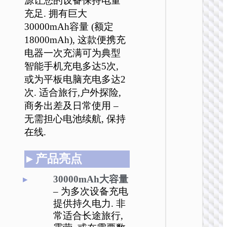
源让您的设备保持电量
充足. 拥有巨大
J160
PD20
30000mAh容量 (额定
动电
18000mAh), 这款便携充
2000
电器一次充满可为典型
智能手机充电多达5次,
或为平板电脑充电多达2
次. 适合旅行,户外探险,
商务出差及日常使用 –
无需担心电池续航, 保持
移动
在线.
J160A
吸移动
▸ 产品亮点
PD2
1000
30000mAh大容量
– 为多次设备充电
提供持久电力. 非
常适合长途旅行,