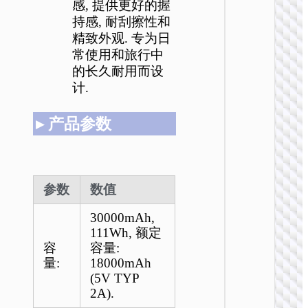
感, 提供更好的握
持感, 耐刮擦性和
精致外观. 专为日
常使用和旅行中
的长久耐用而设
计.
▸ 产品参数
参数
数值
30000mAh,
111Wh, 额定
容
容量:
量:
18000mAh
(5V TYP
2A).