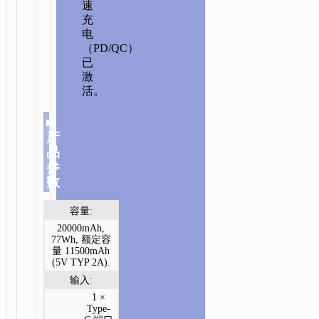
磁
速
吸
充
电
移
（PD/QC）
动
已
电
激
源
活。
20000MAH
▸
产
品
参
数
容量:
20000mAh,
77Wh, 额定容
量 11500mAh
(5V TYP 2A).
输入:
1 ×
Type-