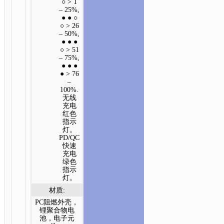
○ > 1
– 25%,
● ● ○
○ > 26
– 50%,
● ● ●
○ > 51
– 75%,
● ● ●
● > 76
–
100%.
无线
充电
红色
指示
灯。
PD/QC
快速
充电
绿色
指示
灯。
材质:
PC阻燃外壳，
锂聚合物电
池，电子元