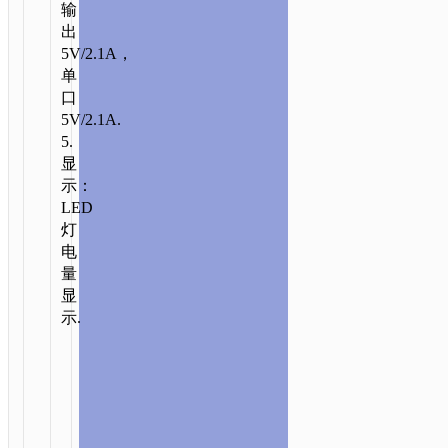
输
出
5V/2.1A，
单
口
5V/2.1A.
5.
显
示：
LED
灯
电
量
显
示.