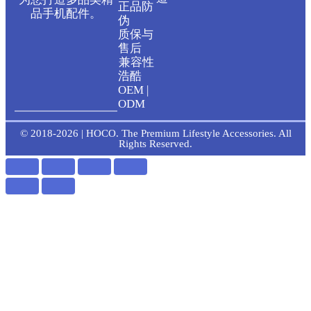
t
e
正品防
品手机配件。
伪
u
b
质保与
售后
b
o
兼容性
浩酷
OEM |
e
o
ODM
k
© 2018-2026 | HOCO. The Premium Lifestyle Accessories. All
Rights Reserved.
-
f