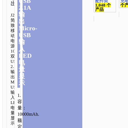
USB
配件类
充
出
1,048 个
个
2.1A
产品
输
J26
出
简
致
Micro-
移
USB
动
输
电
源
入
10000mAh
LED
双
电
USB
2.1A
量
输
显
出
示
Micro-
USB
输
1.
入
首
容
LED
页
/
充
电
量：
量
10000mAh.
电
显
额
类
/
便
示.
定
携