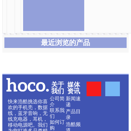
最近浏览的产品
Y
F
关于
媒体
我们
资讯
o
a
公司简
新闻速
快来浩酷挑选你喜
介
递
欢的手机壳，数据
联系我
产品目
u
c
线，蓝牙音响，无
们
录
线充电器，耳机，
如何订
浩酷频
移动电源吧。我们
购
道
为您打造多品类精