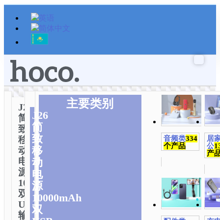
跳
至
内
容
主要类别
J26
J26
简
简
致
致
移
音频类
334
居
个产品
公
1
移
动
产
电
动
源
电
10000mAh
源
双
10000mAh
USB
双
输