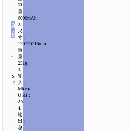
容
充
量：
电
6000mAh.
器
/
移
颜
2.
动
尺
电
色
寸：
源
/ J26
139*70*16mm.
简
重
清除
致
量：
移
类
231g.
动
别:
3.
发
品
电
移
输
SKU:
送
牌：
源
动
入：
N/A
咨
hoco
10000MAH
询
电
Micro-
双
源
USB：
USB
2A.
输
4.
出
输
出：
总