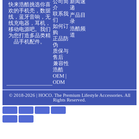
o
a
公司简
新闻速
快来浩酷挑选你喜
介
递
欢的手机壳，数据
联系我
产品目
u
c
线，蓝牙音响，无
们
录
线充电器，耳机，
如何订
浩酷频
移动电源吧。我们
t
e
购
道
为您打造多品类精
正品防
品手机配件。
伪
u
b
质保与
售后
b
o
兼容性
浩酷
OEM |
e
o
ODM
k
© 2018-2026 | HOCO. The Premium Lifestyle Accessories. All
Rights Reserved.
-
f