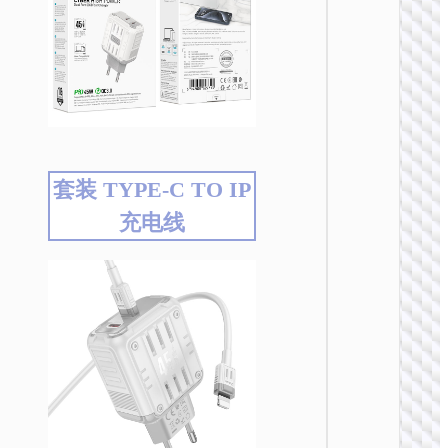
充电
套装 TYPE-C TO IP
AC20 
充电线
规转欧
US to