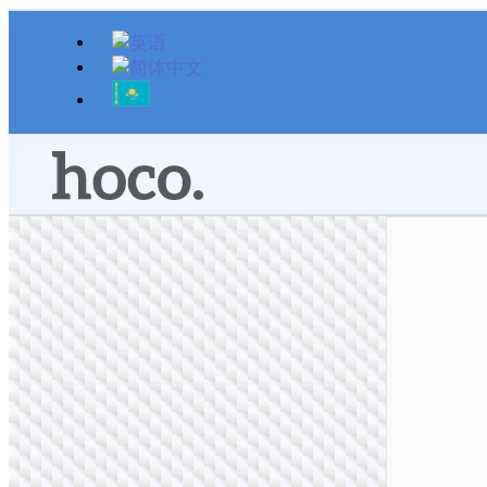
跳
至
内
容