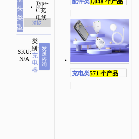
配件类
1,048 个产品
Type-
EU
头
C 充
类
电线
清除
型
类
别:
发
SKU:
送
充
N/A
咨
电
询
器
充电类
571 个产品