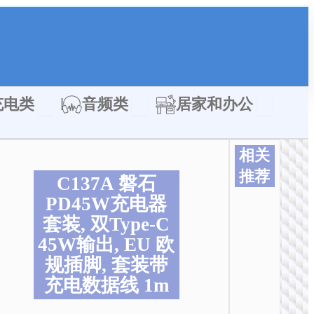
类
Open 充电类
Open 音频类
Open 居家
充电类
音频类
居家和办公
相关
推荐
C137A 磐石
PD45W充电器
套装, 双Type-C
45W输出, EU 欧
规插脚, 套装带
充电数据线 1m