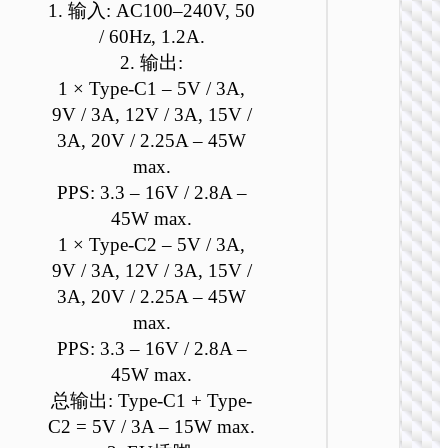
1. 输入: AC100–240V, 50
/ 60Hz, 1.2A.
2. 输出:
1 × Type-C1 – 5V / 3A,
9V / 3A, 12V / 3A, 15V /
3A, 20V / 2.25A – 45W
max.
充电
PPS: 3.3 – 16V / 2.8A –
AC25 
45W max.
口PD3
旅行充
1 × Type-C2 – 5V / 3A,
装 EU / 
9V / 3A, 12V / 3A, 15V /
UK / 
3A, 20V / 2.25A – 45W
max.
PPS: 3.3 – 16V / 2.8A –
45W max.
总输出: Type-C1 + Type-
C2 = 5V / 3A – 15W max.