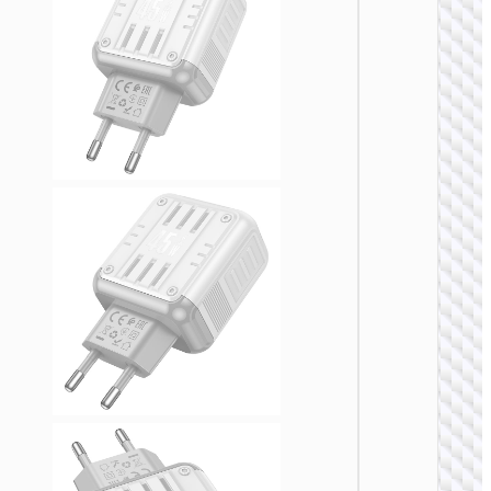
充电
AC20C
规转欧
AU to