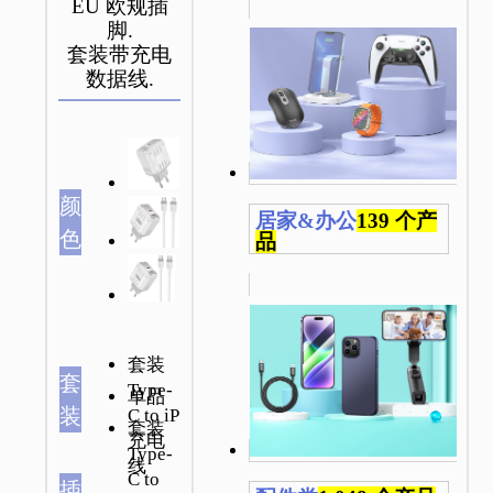
EU 欧规插
脚.
套装带充电
数据线.
颜
居家&办公
139 个产
色
品
套装
套
Type-
单品
装
C to iP
套装
充电
Type-
线
C to
插