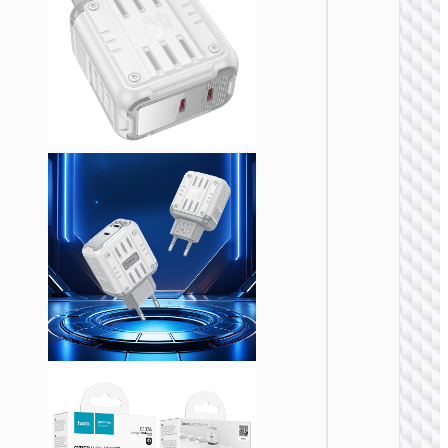
充电
AC20B
规转欧
UK to