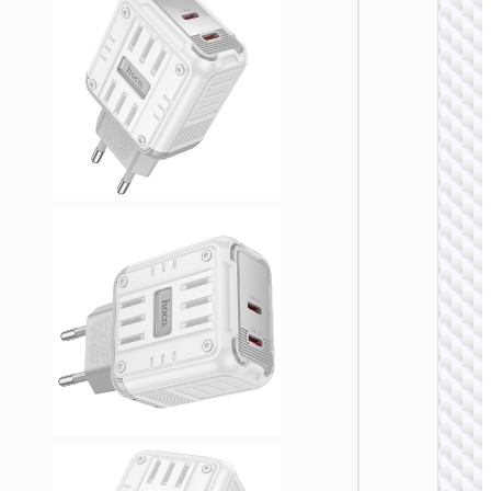
充电
AC20D
度规转
头 IN t