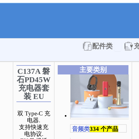
Open 配件
配件类
主要类别
C137A 磐
石PD45W
充电器套
装 EU
双 Type-C 充
电器.
支持快速充
音频类
334 个产品
电协议.