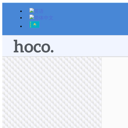
跳
至
内
容