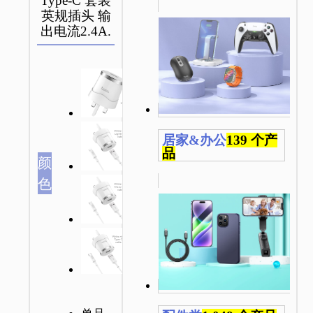
Type-C 套装
英规插头 输
出电流2.4A.
居家&办公
139 个产
品
颜
色