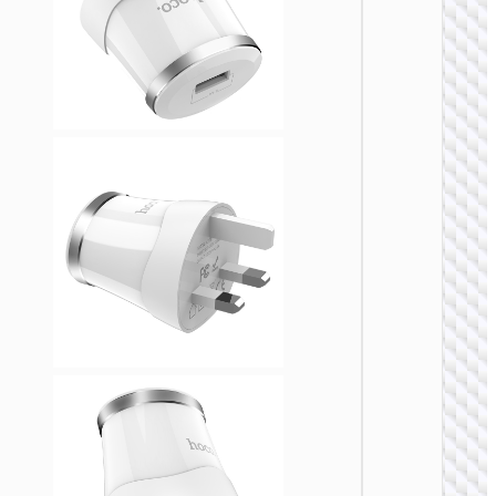
充电
AC20D
度规转
头 IN t