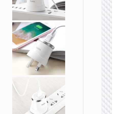
充电
AC20B
规转欧
UK to