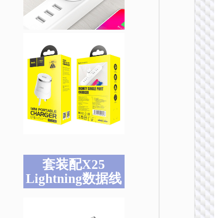
充电
AC20 
规转欧
US to
套装配X25
Lightning数据线