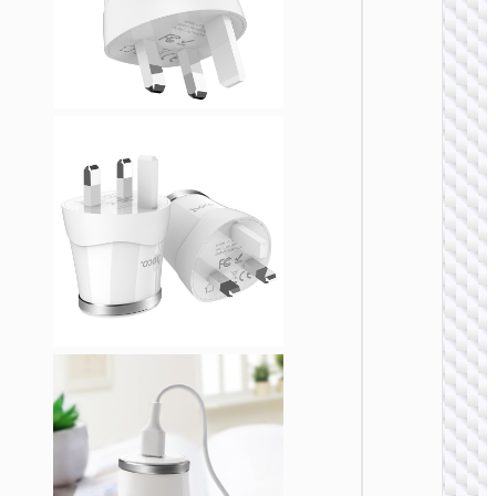
充电
AC20C
规转欧
AU to