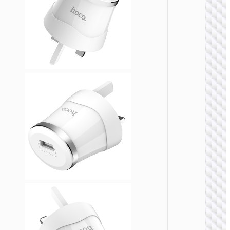
充电
AC24
PD25W+
万能旅
器套装 E
US / UK