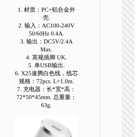
1. 材质：PC+铝合金外
壳.
2. 输入：AC100-240V
50/60Hz 0.4A.
3. 输出：DC5V/2.4A
Max.
充电
4. 英规插脚 UK.
AC25 
5. 单USB输出.
口PD3
6. X25速腾白色线，线芯
旅行充
装 EU / 
规格：72pcs. L=1.0m.
UK / 
7. 充电器：长*宽*高：
72*50*45mm. 总重量：
63g.