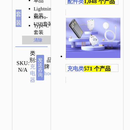
单品
配件类
1,048 个产品
Lightning
套
套装
Micro-
装
USB套装
Type-C
套装
清除
类
别:
品
发
SKU:
送
充
牌：
充电类
571 个产品
N/A
咨
电
hoco
询
器