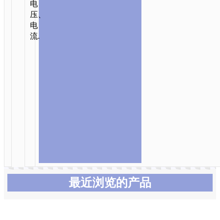
电
压、
电
流.
最近浏览的产品