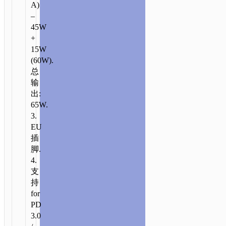
A)
–
45W
+
15W
(60W).
总
输
出:
65W.
3.
EU
插
脚.
4.
支
持
for
PD
3.0