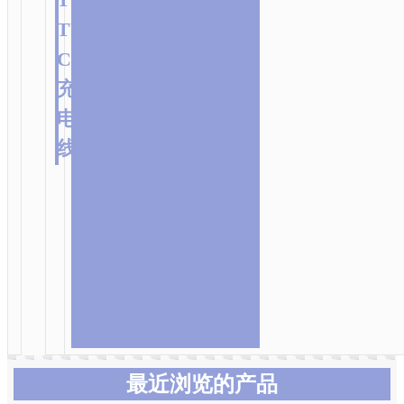
TYPE-
C
充
电
线
最近浏览的产品