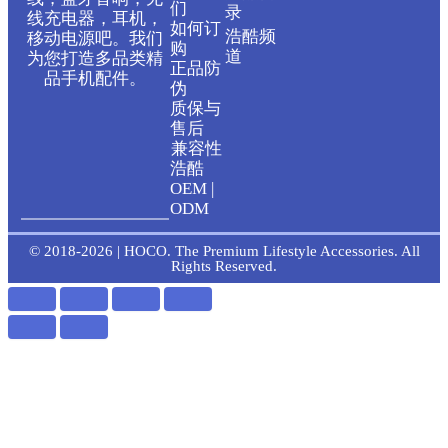
u
c
们
录
线充电器，耳机，
如何订
浩酷频
移动电源吧。我们
t
e
购
道
为您打造多品类精
正品防
品手机配件。
伪
u
b
质保与
售后
b
o
兼容性
浩酷
OEM |
e
o
ODM
k
© 2018-2026 | HOCO. The Premium Lifestyle Accessories. All
Rights Reserved.
-
f