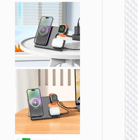
无线充
CQ3 
三合一
快