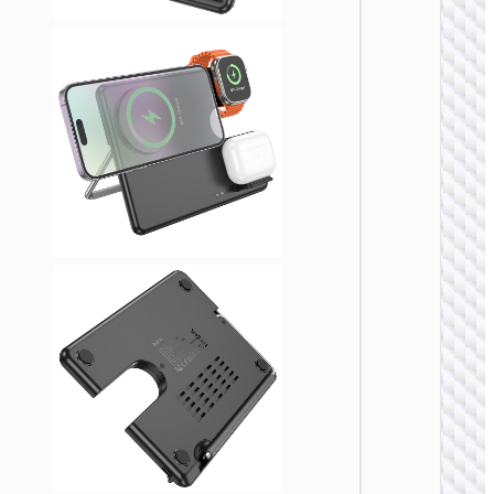
无线充
CW63 P
Qi2.2
快充 