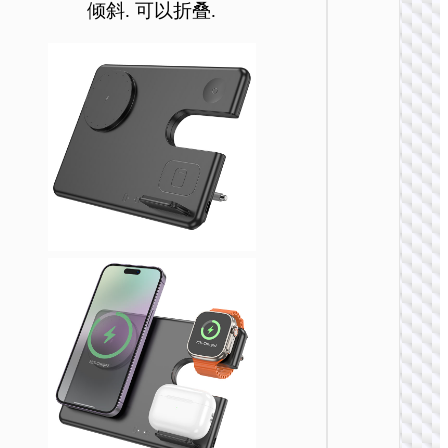
倾斜. 可以折叠.
无线充
CW62 
带线桌
充 1
充电
CQ16B
合一