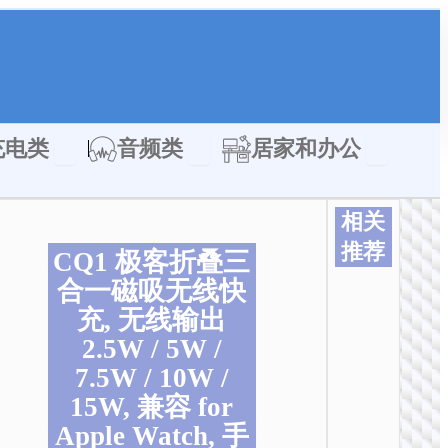
类
Open 充电类
Open 音频类
Open 居家
充电类
音频类
居家和办公
相关
推荐
CQ1 极客折叠三
合一磁吸无线快
充, 无线输出
2.5W / 5W /
7.5W / 10W /
15W, 兼容 for
Apple Watch, 手
无线充