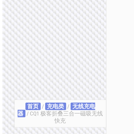
首页
/
充电类
/
无线充电
器
/ CQ1 极客折叠三合一磁吸无线
快充