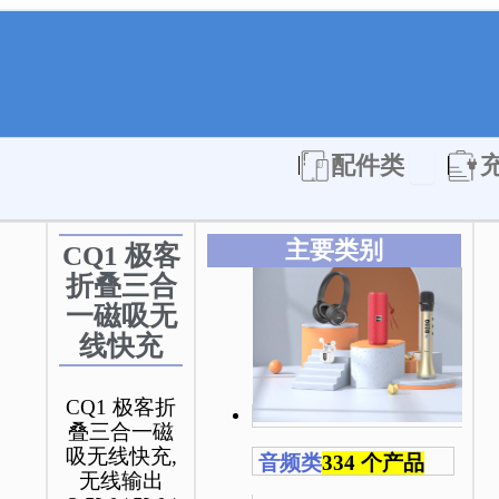
Open 配件
配件类
主要类别
CQ1 极客
折叠三合
一磁吸无
线快充
CQ1 极客折
叠三合一磁
吸无线快充,
音频类
334 个产品
无线输出