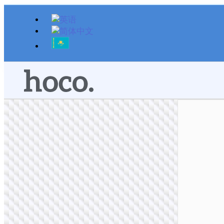
跳
至
内
容