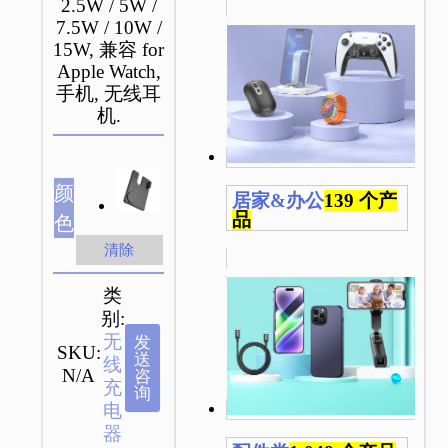
2.5W / 5W /
7.5W / 10W /
15W, 兼容 for
Apple Watch,
手机, 无线耳
机.
颜
居家&办公
139 个产
品
色
清除
类
别:
无
发
SKU:
送
线
N/A
咨
充
询
电
器