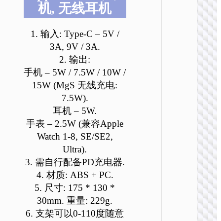
机, 无线耳机
CW65 
一桌面
1. 输入: Type-C – 5V /
3A, 9V / 3A.
2. 输出:
手机 – 5W / 7.5W / 10W /
15W (MgS 无线充电:
7.5W).
耳机 – 5W.
手表 – 2.5W (兼容Apple
2 IN 1 /
Watch 1-8, SE/SE2,
CW64 
Ultra).
电
3. 需自行配备PD充电器.
4. 材质: ABS + PC.
5. 尺寸: 175 * 130 *
30mm. 重量: 229g.
6. 支架可以0-110度随意