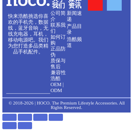
Y
F
我们
资讯
o
a
公司简
新闻速
快来浩酷挑选你喜
介
递
欢的手机壳，数据
联系我
产品目
u
c
线，蓝牙音响，无
们
录
线充电器，耳机，
如何订
浩酷频
移动电源吧。我们
t
e
购
道
为您打造多品类精
正品防
品手机配件。
伪
u
b
质保与
售后
b
o
兼容性
浩酷
OEM |
e
o
ODM
k
© 2018-2026 | HOCO. The Premium Lifestyle Accessories. All
Rights Reserved.
-