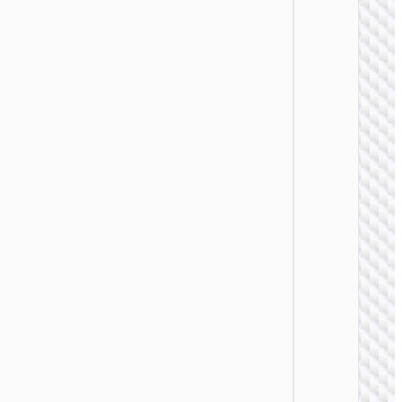
手表配
Y9 智能
动手表
电线
手表配