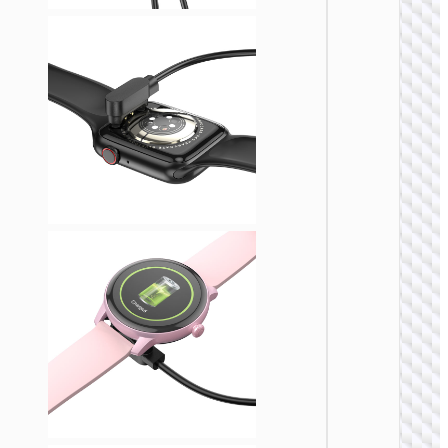
Y1 Pro
能运动
表 通话
手表配
Y9 智能
动手表 (
话版)