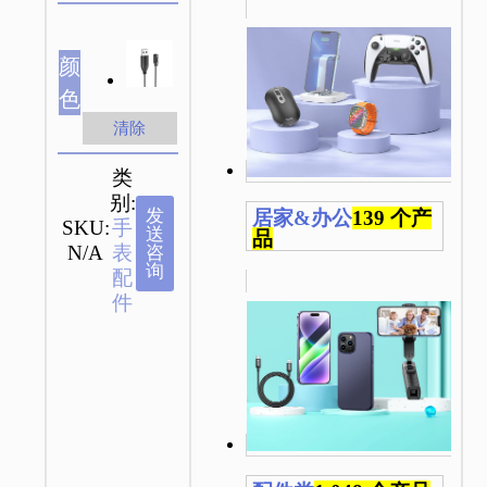
颜
色
清除
类
别:
发
居家&办公
139 个产
SKU:
手
送
品
N/A
表
咨
询
配
件