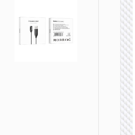
手表配
Y1 Pro
能运动
表充电