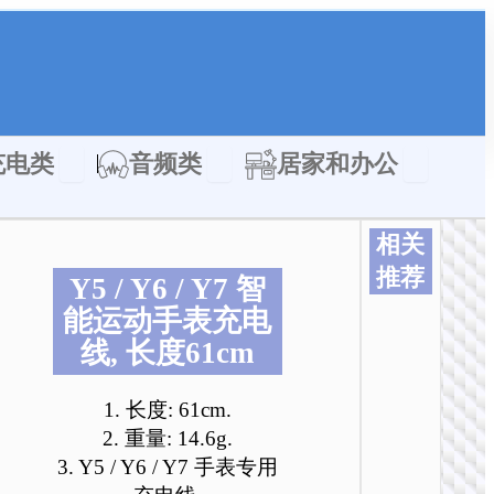
类
Open 充电类
Open 音频类
Open 居家
充电类
音频类
居家和办公
相关
推荐
Y5 / Y6 / Y7 智
本
本
本
本
本
本
能运动手表充电
产
产
产
产
产
产
线, 长度61cm
品
品
品
品
品
品
有
有
有
有
有
有
多
多
多
多
多
多
1. 长度: 61cm.
种
种
种
种
种
种
2. 重量: 14.6g.
变
变
变
变
变
变
3. Y5 / Y6 / Y7 手表专用
体
体
体
体
体
体