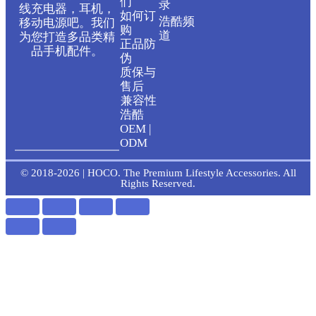
u
c
们
录
线充电器，耳机，
如何订
浩酷频
移动电源吧。我们
t
e
购
道
为您打造多品类精
正品防
品手机配件。
伪
u
b
质保与
售后
b
o
兼容性
浩酷
OEM |
e
o
ODM
k
© 2018-2026 | HOCO. The Premium Lifestyle Accessories. All
Rights Reserved.
-
f