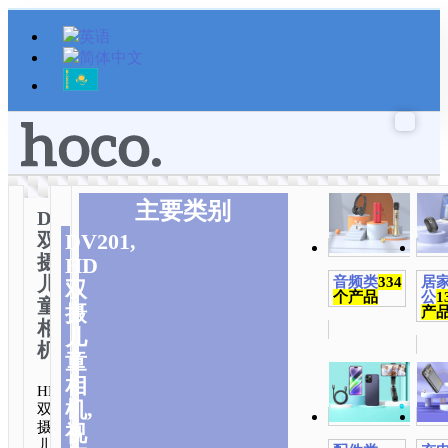
跳
至
内
容
主要类别
DV201
双
DV201,
摄
HD
儿
音频类
334
居
双
个产品
公
1
童
摄
产
相
儿
机
童
相
HD
机,
双
摄
视
儿