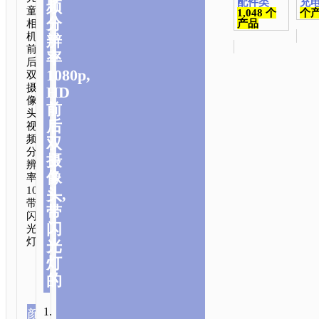
配件类
充
频
童
1,048 个
个
分
产品
相
机.
辨
前
率
后
1080p,
双
摄
HD
像
前
头.
后
视
频
双
分
摄
辨
像
率
1080p.
头,
带
带
闪
闪
光
灯.
光
灯
的
1.
颜