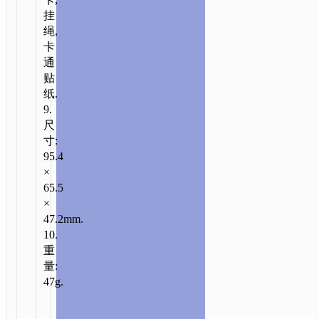
挂
绳,
卡
通
贴
纸.
9.
尺
寸:
95.4
×
65.5
×
47.2mm.
10.
重
量:
47g.