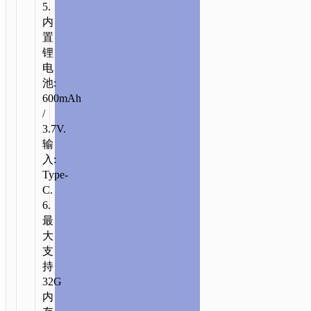
5.
内
首
置
页
/
居
锂
家
电
&
池:
办
600mAh
/
公
/
相
3.7V.
机
/ DV201
输
双
入:
摄
Type-
儿
C.
童
6.
相
最
机
大
支
持
32G
内