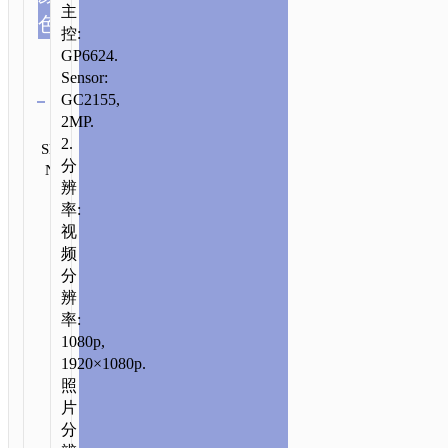
主
色
控:
GP6624.
Sensor:
清除
GC2155,
2MP.
类
发
2.
别:
SKU:
送
分
相
N/A
咨
辨
询
机
率:
视
频
分
辨
率:
1080p,
1920×1080p.
照
片
分