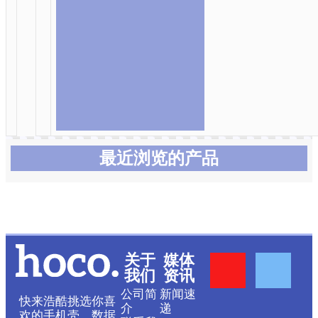
最近浏览的产品
Y
F
关于
媒体
我们
资讯
o
a
公司简
新闻速
快来浩酷挑选你喜
介
递
欢的手机壳，数据