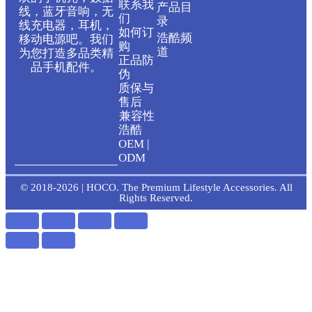
联系我
产品目
u
c
线，蓝牙音响，无
们
录
线充电器，耳机，
如何订
浩酷频
移动电源吧。我们
t
e
购
道
为您打造多品类精
正品防
品手机配件。
伪
u
b
质保与
售后
b
o
兼容性
浩酷
OEM |
e
o
ODM
k
© 2018-2026 | HOCO. The Premium Lifestyle Accessories. All
Rights Reserved.
-
f