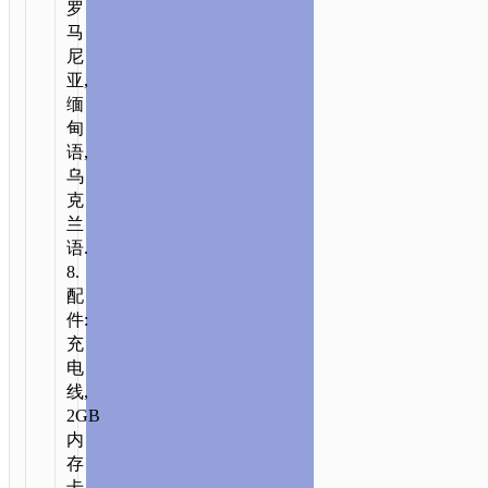
罗
马
尼
亚,
缅
甸
语,
乌
克
兰
语.
8.
配
件:
充
电
线,
2GB
内
存
卡,