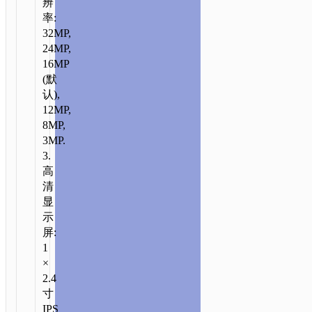
辨
率:
32MP,
24MP,
16MP
(默
认),
12MP,
8MP,
3MP.
3.
高
清
显
示
屏:
1
×
2.4
寸
IPS