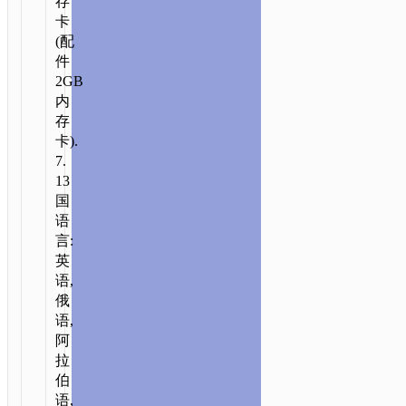
存
卡
(配
件
2GB
内
存
卡).
7.
13
国
语
言:
英
语,
俄
语,
阿
拉
伯
语,