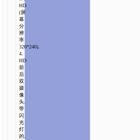
HD
(屏
幕
分
辨
率
320*240).
4.
HD
前
后
双
摄
像
头.
带
闪
光
灯
的.