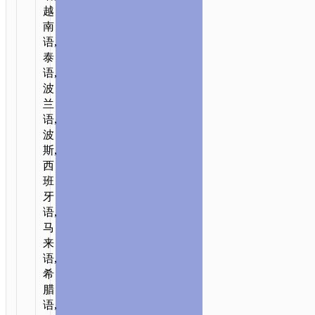
越
南
语,
泰
语,
波
兰
语,
波
斯,
西
班
牙
语,
马
来
语,
希
腊
语,