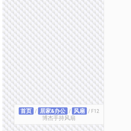
首页
/
居家&办公
/
风扇
/ F12
博杰手持风扇