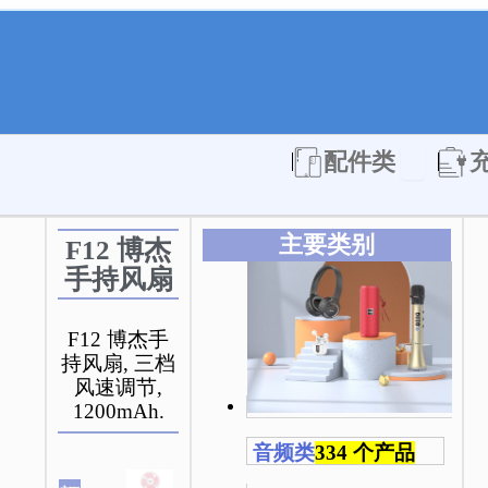
Open 配件
配件类
主要类别
F12 博杰
手持风扇
F12 博杰手
持风扇, 三档
风速调节,
1200mAh.
音频类
334 个产品