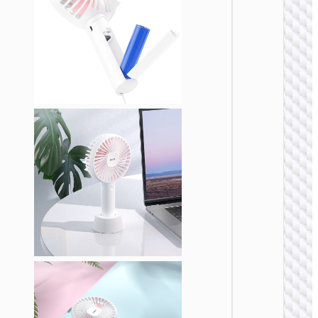
风
HX611
袋