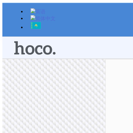
跳
至
内
容