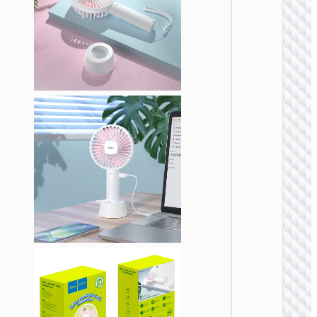
风
F13 米