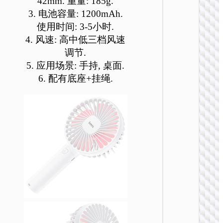
42mm. 重量: 185g.
HX614
列冰风
3. 电池容量: 1200mAh.
使用时间: 3-5小时.
4. 风速: 高中低三档风速
调节.
5. 应用场景: 手持, 桌面.
6. 配有底座+挂绳.