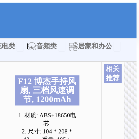
类
Open 充电类
Open 音频类
Open 居家
充电类
音频类
居家和办公
相关
推荐
F12 博杰手持风
扇, 三档风速调
节, 1200mAh
1. 材质: ABS+18650电
芯.
风
2. 尺寸: 104 * 208 *