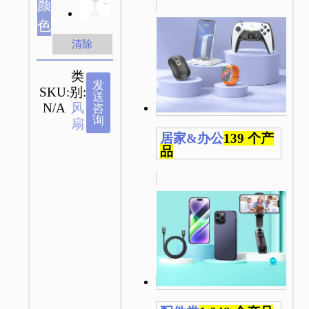
颜
色
清除
类
发
SKU:
别:
送
N/A
风
咨
询
扇
居家&办公
139 个产
品