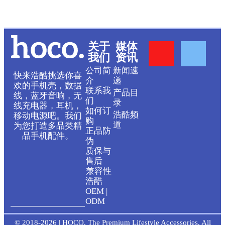
Y
F
关于
媒体
我们
资讯
o
a
公司简
新闻速
快来浩酷挑选你喜
介
递
欢的手机壳，数据
联系我
产品目
u
c
线，蓝牙音响，无
们
录
线充电器，耳机，
如何订
浩酷频
移动电源吧。我们
t
e
购
道
为您打造多品类精
正品防
品手机配件。
伪
u
b
质保与
售后
b
o
兼容性
浩酷
OEM |
e
o
ODM
© 2018-2026 | HOCO. The Premium Lifestyle Accessories. All