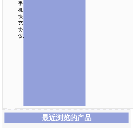
手
机
快
充
协
议.
最近浏览的产品