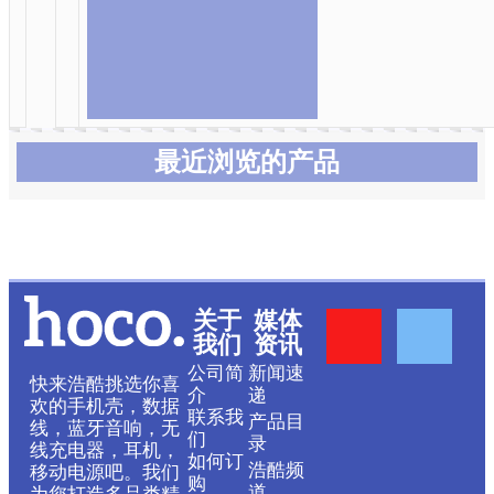
最近浏览的产品
Y
F
关于
媒体
我们
资讯
o
a
公司简
新闻速
快来浩酷挑选你喜
介
递
欢的手机壳，数据
联系我
产品目
u
c
线，蓝牙音响，无
们
录
线充电器，耳机，
如何订
浩酷频
移动电源吧。我们
购
道