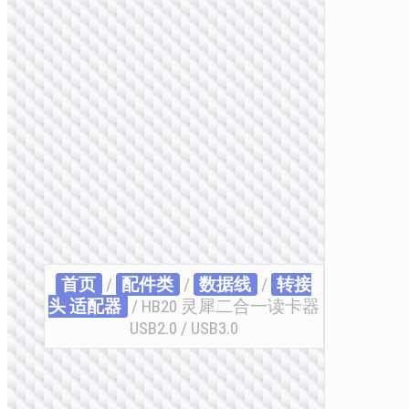
首页
/
配件类
/
数据线
/
转接
头 适配器
/ HB20 灵犀二合一读卡器
USB2.0 / USB3.0