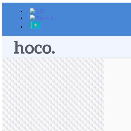
跳
至
内
容