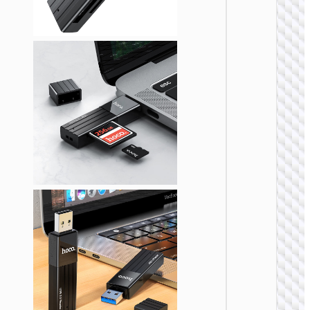
集线器
HB42 
4合1网
转换器
USB-A to
× USB-
A3.0 +
RJ45