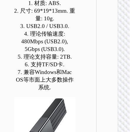
1. 材质: ABS.
可
可
可
可
可
可
2. 尺寸: 69*19*13mm. 重
在
在
在
在
在
在
产
产
产
产
产
产
量: 10g.
品
品
品
品
品
品
3. USB2.0 / USB3.0.
页
页
页
页
页
页
4. 理论传输速度:
集线器
面
面
面
面
面
面
480Mbps (USB2.0),
HB52 
上
上
上
上
上
上
5Gbps (USB3.0).
八合一
选
选
选
选
选
选
展坞
5. 理论支持容量: 2TB.
择
择
择
择
择
择
6. 支持TF/SD卡.
这
这
这
这
这
这
7. 兼容Windows和Mac
些
些
些
些
些
些
选
选
选
选
选
选
OS等市面上大多数操作
项
项
项
项
项
项
系统.
集线器