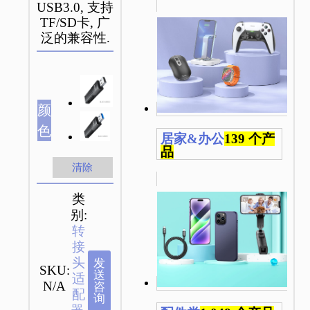
USB3.0, 支持
TF/SD卡, 广
泛的兼容性.
颜
色
居家&办公
139 个产
品
清除
类
别:
转
接
头
发
SKU:
送
适
N/A
咨
配
询