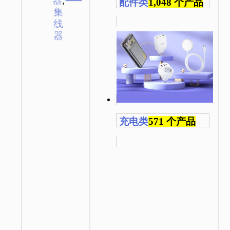
器
,
配件类
1,048 个产品
集
线
器
充电类
571 个产品