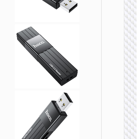
集线器
HB42 
网卡转
器 Type
to 3 × US
A3.0 +
RJ45