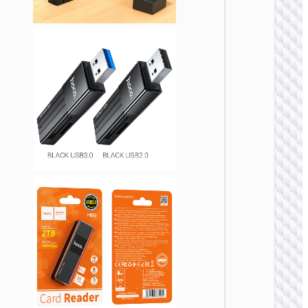
集线器
HB42 
4合1网
转换器
USB-A to
× USB-
A2.0 +
RJ45