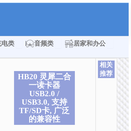
类
Open 充电类
Open 音频类
Open 居家
充电类
音频类
居家和办公
相关
推荐
HB20 灵犀二合
本
本
本
本
本
本
一读卡器
产
产
产
产
产
产
USB2.0 /
品
品
品
品
品
品
USB3.0, 支持
有
有
有
有
有
有
多
多
多
多
多
多
TF/SD卡, 广泛
种
种
种
种
种
种
的兼容性
变
变
变
变
变
变
体
体
体
体
体
体