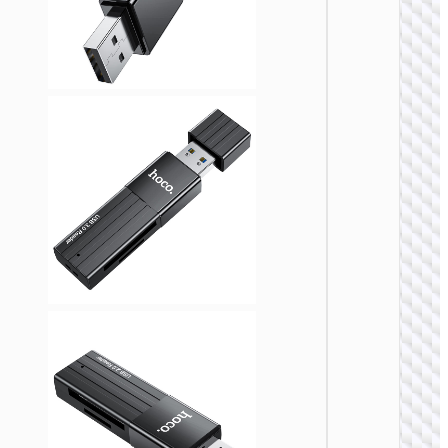
HB51 
六合一
展坞 Typ
C
集线器
HB50 
五合一
展坞 Typ
C