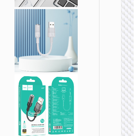
UA38
Type-C 
点烟器 
接头
转接头 
器
UA37 
网口转
器 Type