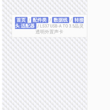
首页
/
配件类
/
数据线
/
转接
头 适配器
/ LS37 USB-A TO 3.5晶灵
透明外置声卡