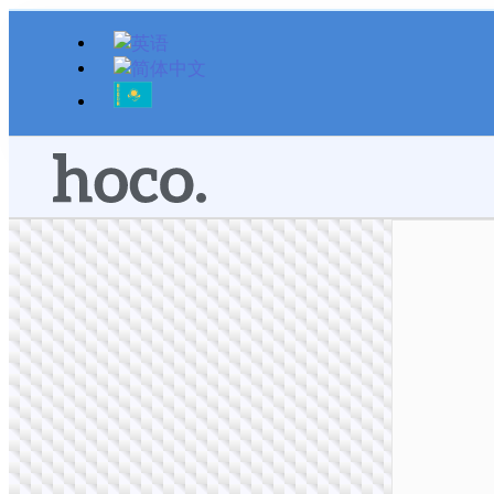
跳
至
内
容