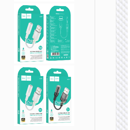
to RJ4
转接头 
器
UA37 
网口转
器 USB-
to RJ4