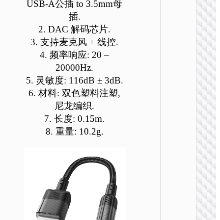
USB-A公插 to 3.5mm母
可
可
可
可
可
可
插.
在
在
在
在
在
在
2. DAC 解码芯片.
产
产
产
产
产
产
品
品
品
品
品
品
3. 支持麦克风 + 线控.
页
页
页
页
页
页
4. 频率响应: 20 –
转接头 
面
面
面
面
面
面
20000Hz.
器
上
上
上
上
上
上
5. 灵敏度: 116dB ± 3dB.
UA38
选
选
选
选
选
选
6. 材料: 双色塑料注塑,
USB/Typ
择
择
择
择
择
择
C to LE
尼龙编织.
这
这
这
这
这
这
灯 转接
7. 长度: 0.15m.
些
些
些
些
些
些
8. 重量: 10.2g.
选
选
选
选
选
选
项
项
项
项
项
项