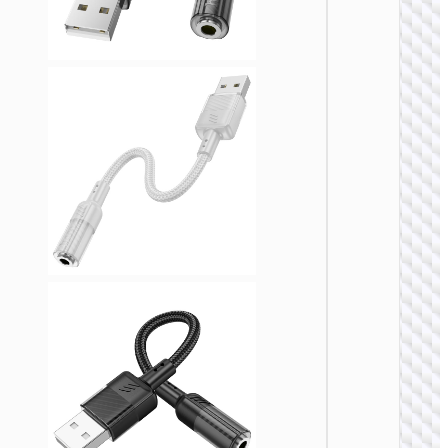
转接头 
器
UA38B
USB/Typ
C to 点
器 转接