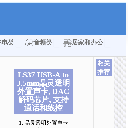
类
Open 充电类
Open 音频类
Open 居家
充电类
音频类
居家和办公
相关
推荐
LS37 USB-A to
本
本
本
本
本
本
3.5mm晶灵透明
产
产
产
产
产
产
外置声卡, DAC
品
品
品
品
品
品
解码芯片, 支持
有
有
有
有
有
有
多
多
多
多
多
多
通话和线控
种
种
种
种
种
种
变
变
变
变
变
变
1. 晶灵透明外置声卡
体
体
体
体
体
体