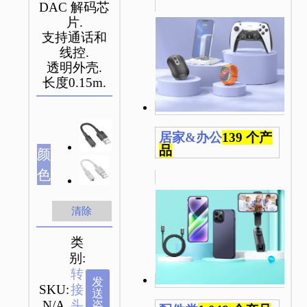
DAC 解码芯
片.
支持通话和
线控.
透明外壳.
长度0.15m.
居家&办公
139 个产
品
颜
色
清除
类
别:
转
发
SKU:
接
送
N/A
头
咨