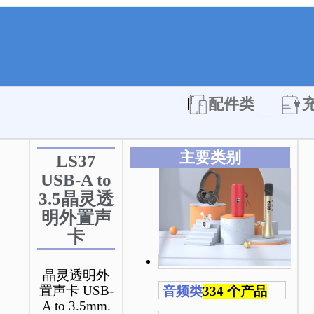
Open 配件
配件类
主要类别
LS37
USB-A to
3.5晶灵透
明外置声
卡
晶灵透明外
置声卡 USB-
音频类
334 个产品
A to 3.5mm.