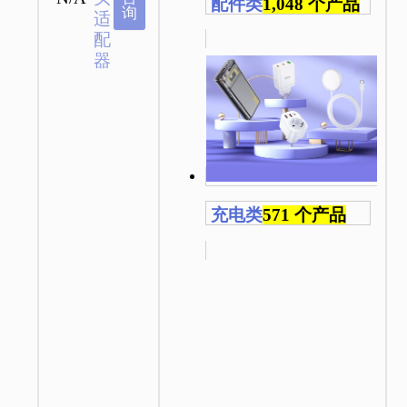
配件类
1,048 个产品
询
适
配
器
充电类
571 个产品