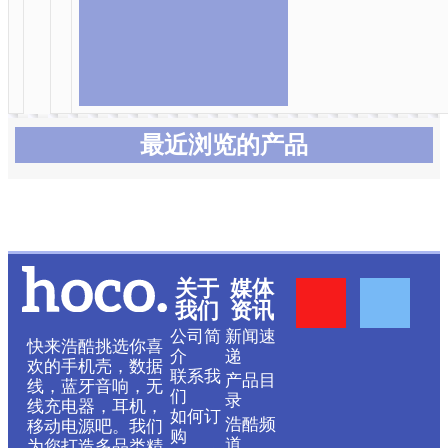
最近浏览的产品
Y
F
关于
媒体
我们
资讯
o
a
公司简
新闻速
快来浩酷挑选你喜
介
递
欢的手机壳，数据
联系我
产品目
u
c
线，蓝牙音响，无
们
录
线充电器，耳机，
如何订
浩酷频
移动电源吧。我们
购
道
为您打造多品类精