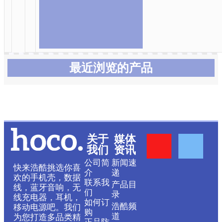
最近浏览的产品
Y
F
关于
媒体
我们
资讯
o
a
公司简
新闻速
快来浩酷挑选你喜
介
递
欢的手机壳，数据
联系我
产品目
u
c
线，蓝牙音响，无
们
录
线充电器，耳机，
如何订
浩酷频
移动电源吧。我们
t
e
购
道
为您打造多品类精