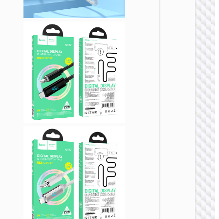
TYPE-
AKA USB
U137 
5A屏显
数据线 U
to Type