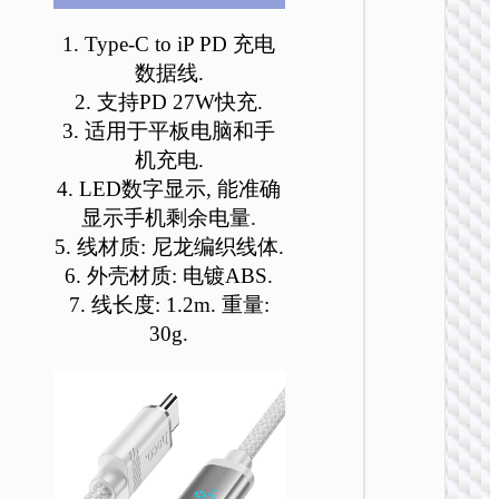
可
可
可
可
可
可
在
在
在
在
在
在
1. Type-C to iP PD 充电
产
产
产
产
产
产
数据线.
品
品
品
品
品
品
2. 支持PD 27W快充.
页
页
页
页
页
页
3. 适用于平板电脑和手
TYPE-
面
面
面
面
面
面
机充电.
AKA USB
上
上
上
上
上
上
4. LED数字显示, 能准确
选
选
选
选
选
选
U138 
显示手机剩余电量.
择
择
择
择
择
择
一充电
线60
5. 线材质: 尼龙编织线体.
这
这
这
这
这
这
Type-C 
些
些
些
些
些
些
6. 外壳材质: 电镀ABS.
USB t
选
选
选
选
选
选
7. 线长度: 1.2m. 重量:
Type-C 
项
项
项
项
项
项
LED
30g.