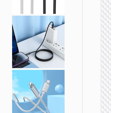
LIGHTN
U138 
60W多
充电数
Type-C /
to Type-
点烟