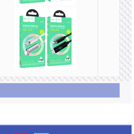
TYPE-
AKA USB
U137 
屏显充
据线 Typ
C to Typ
PD 60