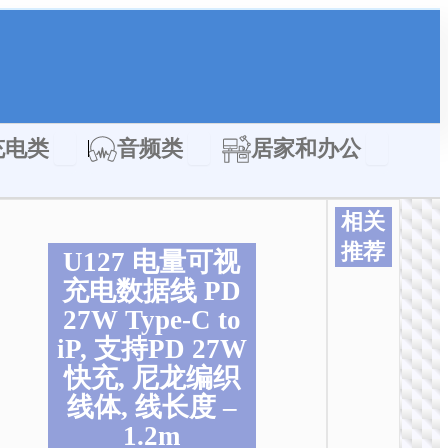
类
Open 充电类
Open 音频类
Open 居家
充电类
音频类
居家和办公
相关
推荐
U127 电量可视
本
本
本
本
本
本
充电数据线 PD
产
产
产
产
产
产
27W Type-C to
品
品
品
品
品
品
iP, 支持PD 27W
有
有
有
有
有
有
多
多
多
多
多
多
快充, 尼龙编织
种
种
种
种
种
种
线体, 线长度 –
变
变
变
变
变
变
1.2m
体
体
体
体
体
体