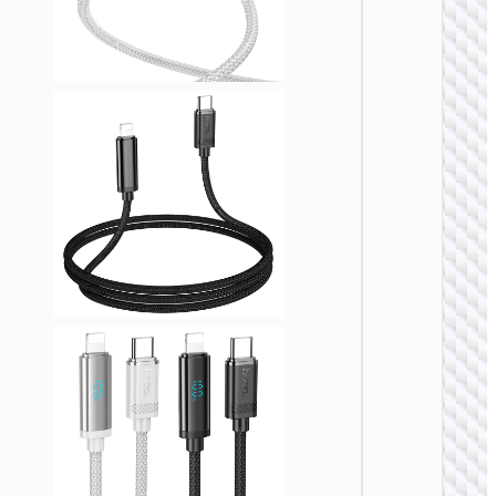
TYPE-
AKA USB
U138 
60W多
充电数
Type-C 
USB t
Type-C 
烟器