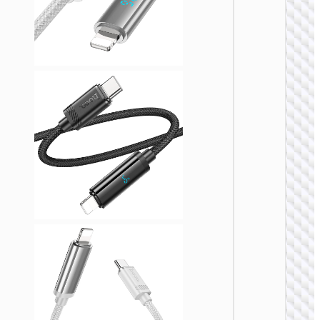
LIGHTN
U138 
一60W
数据
Type-C /
to Type-
LED