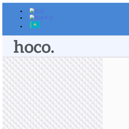
跳
至
内
容