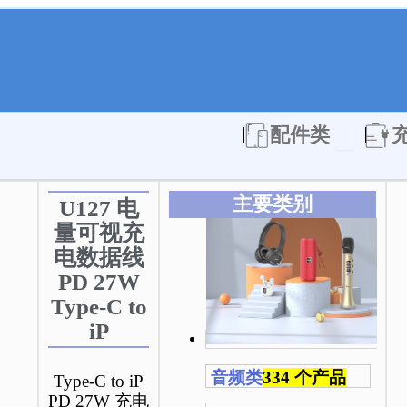
Open 配件
配件类
主要类别
U127 电
量可视充
电数据线
PD 27W
Type-C to
iP
音频类
334 个产品
Type-C to iP
PD 27W 充电