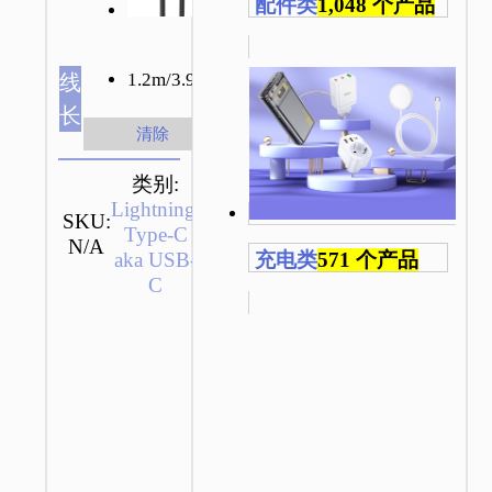
配件类
1,048 个产品
1.2m/3.94ft
线
长
清除
类别:
Lightning
,
发
SKU:
送
Type-C
N/A
咨
aka USB-
充电类
571 个产品
询
C