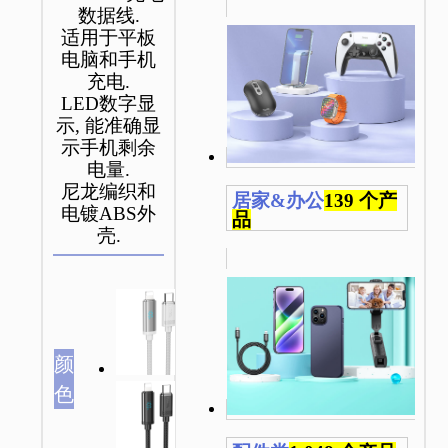
数据线.
适用于平板
电脑和手机
充电.
LED数字显
示, 能准确显
示手机剩余
电量.
尼龙编织和
居家&办公
139 个产
电镀ABS外
品
壳.
颜
色