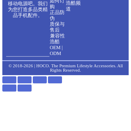
如何订
浩酷频
移动电源吧。我们
t
e
购
道
为您打造多品类精
正品防
品手机配件。
伪
u
b
质保与
售后
b
o
兼容性
浩酷
OEM |
e
o
ODM
k
© 2018-2026 | HOCO. The Premium Lifestyle Accessories. All
Rights Reserved.
-
f