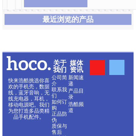
最近浏览的产品
Y
F
关于
媒体
我们
资讯
o
a
公司简
新闻速
快来浩酷挑选你喜
介
递
欢的手机壳，数据
联系我
产品目
u
c
线，蓝牙音响，无
们
录
线充电器，耳机，
如何订
浩酷频
移动电源吧。我们
t
e
购
道
为您打造多品类精
正品防
品手机配件。
伪
u
b
质保与
售后